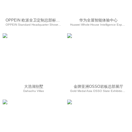
OPPEIN 欧派全卫定制总部标准馆
华为全屋智能体验中心
OPPEIN Standard Headquarter Showroom for Customized Bathrooms
Huawei Whole-House Intelligence Experience Center
大浩湖别墅
金牌亚洲OSSO岩板总部展厅
Dahaohu Villas
Gold Medal Asia OSSO Slate Exhibition Hall