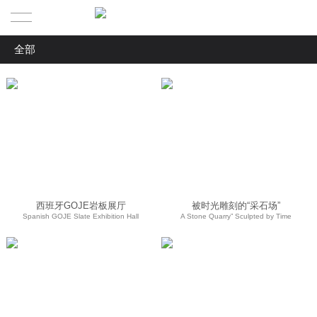
全部
HOME | 首页
全部
PROJECTS | 作品
Headquarters & Showrooms 品牌总部 & 展厅
ABOUT | 关于我们
Terminal Stores 终端门店
NEWS | 新闻资讯
ABOUT US | 关于拓维
Residences 高端住宅
Others 其他
CONTACT | 联系我们
TEAM |关于我们
西班牙GOJE岩板展厅
被时光雕刻的“采石场”
Spanish GOJE Slate Exhibition Hall
A Stone Quarry” Sculpted by Time
SERVICE | 服务体系
CONTACT US | 联系我们
JOIN US | 加入我们