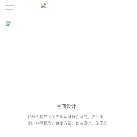
HOME | 首页
PROJECTS | 作品
ABOUT | 关于我们
ABOUT US | 关于拓维
TEAM |关于我们
SERVICE | 服务体系
空间设计
NEWS | 新闻资讯
拓维面对空间的布局从可行性研究、设计策
划、创意概念、确定方案、软装设计、施工把
控、施工验收、项目落地诸个环节进行全域设
CONTACT | 联系我们
计。